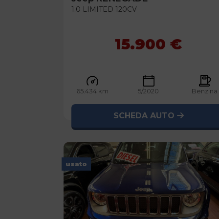
1.0 LIMITED 120CV
15.900 €
65.434 km
5/2020
Benzina
SCHEDA AUTO
usato