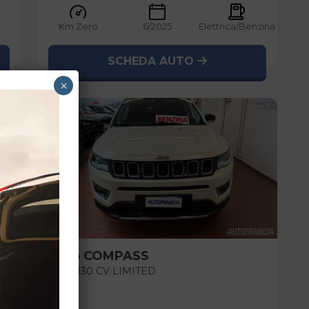
Km Zero
6/2025
Elettrica/Benzina
SCHEDA AUTO
×
usato
Jeep
COMPASS
1.3 T4 130 CV LIMITED