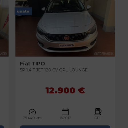
usato
Fiat
TIPO
5P 1.4 T.JET 120 CV GPL LOUNGE
12.900 €
75.440 km
6/2017
GPL