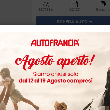
32.723 km
6/2023
Benzina
SCHEDA AUTO
usato
Jeep
COMPASS 1.3 PLUG IN HYBRID
LIMITED 190 CV