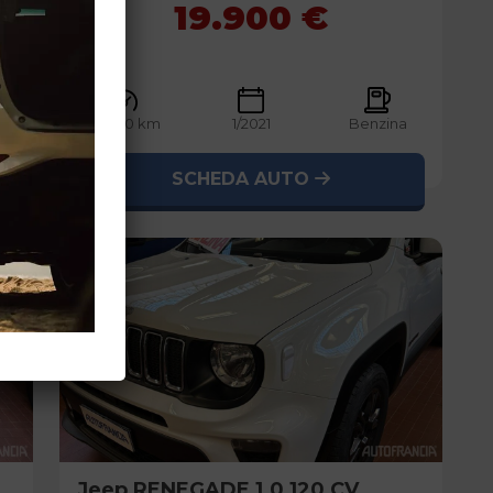
19.900 €
nzina
72.960 km
1/2021
Benzina
SCHEDA AUTO
usato
Jeep
RENEGADE 1.0 120 CV