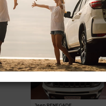
16.900 €
93.138 km
7/2020
Elettrica/Be
SCHEDA AUTO
usato
Jeep
RENEGADE