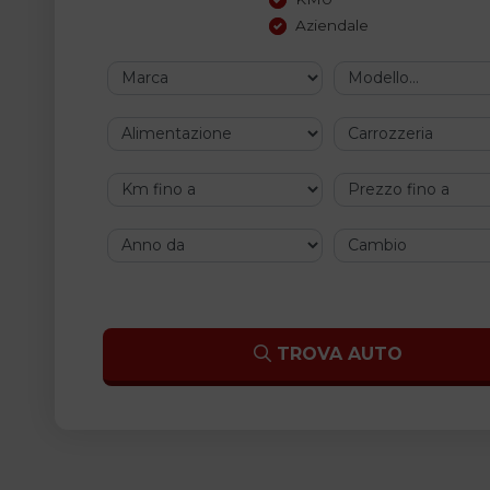
Aziendale
Marca
Modello
Modello
Modello
Modello
Modello
Modello
Modello
Modello
Modello
Modello
Modello
Modello
Modello
Modello
Modello
Modello
Modello
Modello
Alimentazione
Carrozzeria
Km fino a
Prezzo fino a
Anno da
Cambio
TROVA AUTO