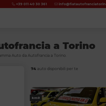
+39 011 40 30 361
info@fiatautofranciatori
tofrancia a Torino
a Gamma Auto da Autofrancia a Torino.
74
auto disponibili per te
olo
km0