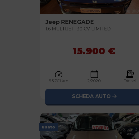
Jeep
RENEGADE
1.6 MULTIJET 130 CV LIMITED
15.900 €
95.701 km
2/2020
Diesel
SCHEDA AUTO
usato