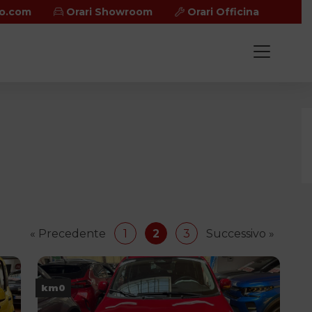
no.com
Orari Showroom
Orari Officina
« Precedente
1
2
3
Successivo »
km0