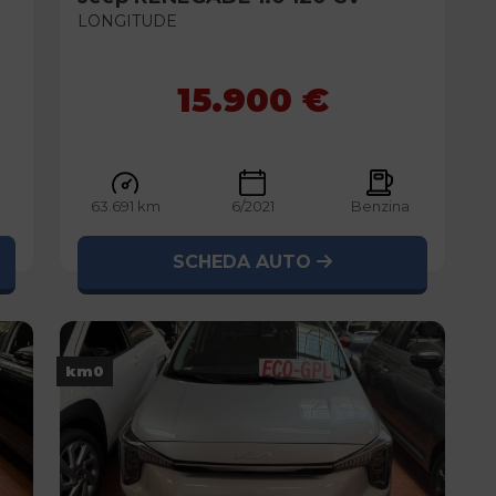
LONGITUDE
15.900 €
63.691 km
6/2021
Benzina
SCHEDA AUTO
km0