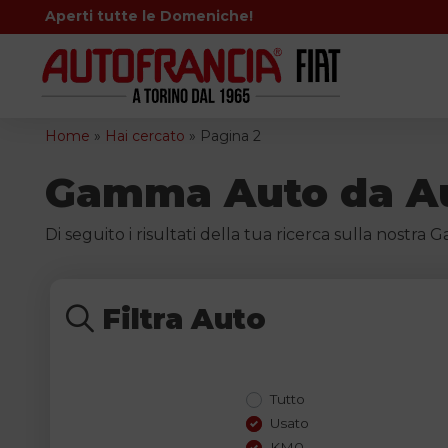
Skip to content
Aperti tutte le Domeniche!
Home
»
Hai cercato
»
Pagina 2
Gamma Auto da Au
Di seguito i risultati della tua ricerca sulla nostr
Filtra
Auto
Tutto
Tipologia di veic
Usato
KM0