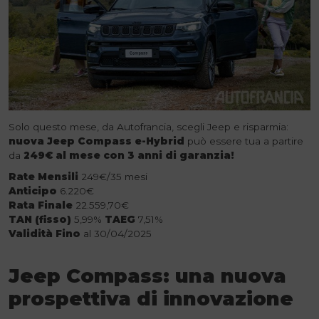
Solo questo mese, da Autofrancia, scegli Jeep e risparmia:
nuova Jeep Compass e-Hybrid
può essere tua a partire
da
249€ al mese
con 3 anni di garanzia!
Rate Mensili
249€/35 mesi
Anticipo
6.220€
Rata Finale
22.559,70€
TAN (fisso)
5,99%
TAEG
7,51%
Validità Fino
al 30/04/2025
Jeep Compass: una nuova
prospettiva di innovazione