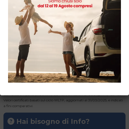
rata di 66,8 €. Tale importo è da restituirsi in n° 36 rate come segue: n° 35
rate da 249 € – comprensive del servizio facoltativo Extended Care
Premium (2 anni di garanzia contrattuale più un anno di estensione con
limite a 30.000 km) per un importo pari a 10,41 €/mese – e una Rata
Finale Residua (pari al Valore Garantito Futuro) di 22.559,7 € incluse spese
di incasso mensili di 3,5 €. Spese invio rendiconto periodico cartaceo: 0 €
/anno. TAN (fisso) 5,99%, TAEG 7,51%. Solo in caso di restituzione e/o
sostituzione del veicolo alla scadenza contrattualmente prevista, verrà
addebitato un costo pari a 0,1 €/ km ove il veicolo abbia superato il
chilometraggio massimo di 45.000 km. Offerta Stellantis Financial
Services Italia S.p.A. valida per contratti stipulati fino al 30 Aprile 2025
soggetta ad approvazione. Documentazione precontrattuale
bancaria/assicurativa in Concessionaria e sul sito www.stellantis-financial-
services.it (Sez. Trasparenza). Messaggio Pubblicitario con finalità
Promozionali. Caratteristiche/colori possono differire. Immagini vetture
indicative Immagini vetture indicative. Consumi di carburante di Jeep®
Compass e-Hybrid (l/100 km): 5,5 – 5,7; emissioni di CO2 (g/km): 123-129.
Valori certificati basati sul ciclo WLTP, aggiornati al 31/03/2025, e indicati
a fini comparativi.
Hai bisogno di Info?