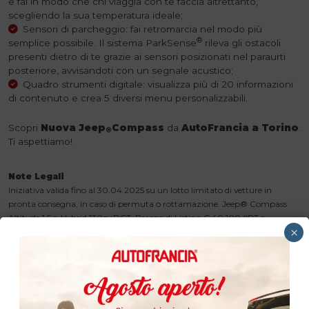
e fai in modo che chi viaggia con te faccia altrettanto,
scegliendo la sua temperatura ideale;
Sensori di parcheggio: fai retromarcia nel modo più
®
semplice possibile. Il sistema ParkSense
rileva gli ostacoli
presenti dietro di te grazie ai sensori posizionati nel paraurti
posteriore, avvisandoti con un segnale acustico;
Quadro strumenti digitale: visualizza più di 20 informazioni
di contenuto e crea 5 diversi menu personalizzabili.
Scopri
Nuova
Jeep
Compass
da
AutoFrancia a Torino
.
®
Ti aspettiamo!
Note Legali
Iniziativa valida fino al 30.04.2025 su un lotto limitato di vetture in
pronta consegna, in caso di permuta o rottamazione. Jeep® Compass
Altitude 1.5 e-Hybrid 130cv DCT, Prezzo di Listino € 40.100 (IPT e
×
contributo PFU escl.). Prezzo Promo € 31.900.Es. di finanziamento
Stellantis Financial Services Italia S.p.a.: Anticipo 6.220 € – Importo Totale
del Credito 26.325,43 €. L’offerta include il servizio Identicar 12 mesi di 271
€. Importo Totale Dovuto 31.341,5 € composto da: Importo Totale del
Credito, spese di istruttoria 395 €, Interessi 4.428,27 €, spese di incasso
mensili 3,5 €, imposta sostitutiva sul contratto da addebitare sulla prima