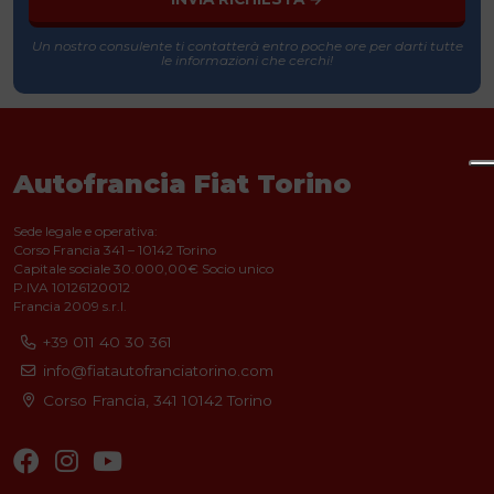
Un nostro consulente ti contatterà entro poche ore per darti tutte
le informazioni che cerchi!
Autofrancia Fiat Torino
Sede legale e operativa:
Corso Francia 341 – 10142 Torino
Capitale sociale 30.000,00€ Socio unico
P.IVA 10126120012
Francia 2009 s.r.l.
+39 011 40 30 361
info@fiatautofranciatorino.com
Corso Francia, 341
10142 Torino
Facebook
Instagram
Youtube