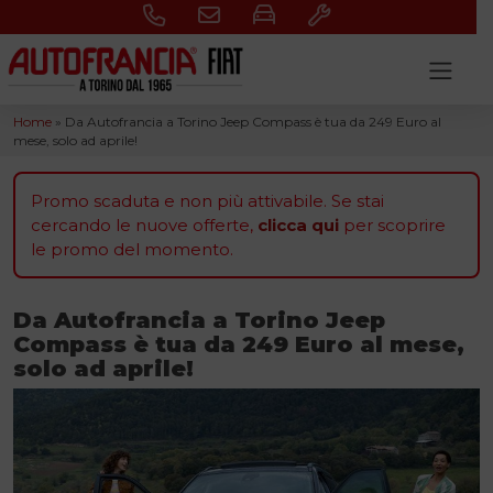
Skip to content
Home
»
Da Autofrancia a Torino Jeep Compass è tua da 249 Euro al
mese, solo ad aprile!
Promo scaduta e non più attivabile. Se stai
cercando le nuove offerte,
clicca qui
per scoprire
le promo del momento.
Da Autofrancia a Torino Jeep
Compass è tua da 249 Euro al mese,
solo ad aprile!